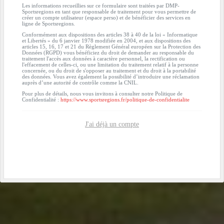
Les informations recueillies sur ce formulaire sont traitées par DMP-
Sportsregions en tant que responsable de traitement pour vous permettre de
créer un compte utilisateur (espace perso) et de bénéficier des services en
ligne de Sportsregions.
Conformément aux dispositions des articles 38 à 40 de la loi « Informatique
et Libertés » du 6 janvier 1978 modifiée en 2004, et aux dispositions des
articles 15, 16, 17 et 21 du Règlement Général européen sur la Protection des
Données (RGPD) vous bénéficiez du droit de demander au responsable du
traitement l'accès aux données à caractère personnel, la rectification ou
l'effacement de celles-ci, ou une limitation du traitement relatif à la personne
concernée, ou du droit de s'opposer au traitement et du droit à la portabilité
des données. Vous avez également la possibilité d’introduire une réclamation
auprès d’une autorité de contrôle comme la CNIL.
Pour plus de détails, nous vous invitons à consulter notre Politique de
Confidentialité :
https://www.sportsregions.fr/politique-de-confidentialite
J'ai déjà un compte