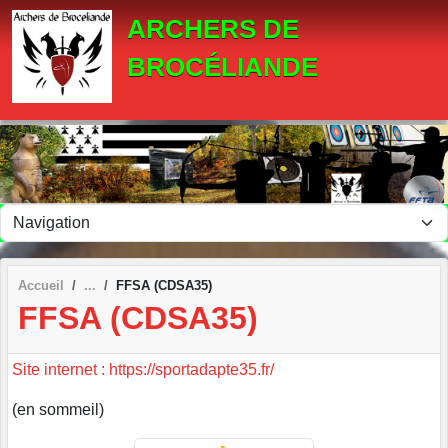
Panneau de gestion des cookies
ARCHERS DE
BROCÉLIANDE
Accueil
FFSA (CDSA35)
FFSA (CDSA35)
Site internet : https://sportadapte35.fr/
(en sommeil)